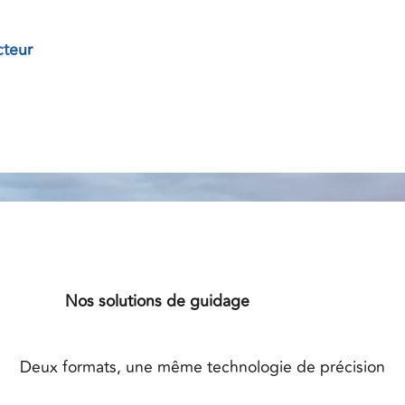
cteur
.
sion, le groupe Latitude
de GPS économique.
Nos solutions de guidage
Farmstar F3
Deux formats, une même technologie de précision