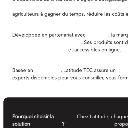
GPS embarqués fiables, précis et simples d’utilisat
agriculteurs à gagner du temps, réduire les coûts et
Développée en partenariat avec
Hi-Target
, la marq
pointe et service de proximité
. Ses produits sont d
national de concessions
et accessibles en ligne.
Basée en
Normandie
, Latitude TEC assure un
servi
experts disponibles pour vous conseiller, vous form
Pourquoi choisir la
Chez Latitude, chaque 
solution
Latitude TEC
?
propo