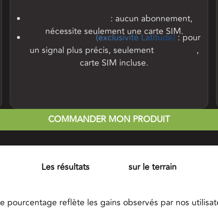
Réseau Centipède
: aucun abonnement,
nécessite seulement une carte SIM.
Réseau RTK VRS
(exclusivité Latitude)
: pour
un signal plus précis, seulement
250 € / an
,
carte SIM incluse.
COMMANDER MON PRODUIT
Les résultats
concrets
sur le terrain
e pourcentage reflète les gains observés par nos utilis